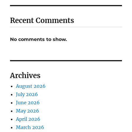
Recent Comments
No comments to show.
Archives
August 2026
July 2026
June 2026
May 2026
April 2026
March 2026