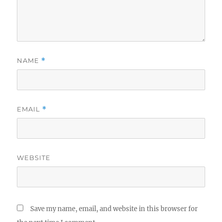
NAME
*
EMAIL
*
WEBSITE
Save my name, email, and website in this browser for