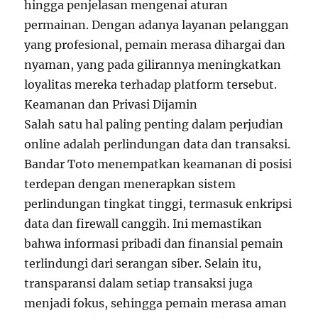
hingga penjelasan mengenai aturan
permainan. Dengan adanya layanan pelanggan
yang profesional, pemain merasa dihargai dan
nyaman, yang pada gilirannya meningkatkan
loyalitas mereka terhadap platform tersebut.
Keamanan dan Privasi Dijamin
Salah satu hal paling penting dalam perjudian
online adalah perlindungan data dan transaksi.
Bandar Toto menempatkan keamanan di posisi
terdepan dengan menerapkan sistem
perlindungan tingkat tinggi, termasuk enkripsi
data dan firewall canggih. Ini memastikan
bahwa informasi pribadi dan finansial pemain
terlindungi dari serangan siber. Selain itu,
transparansi dalam setiap transaksi juga
menjadi fokus, sehingga pemain merasa aman