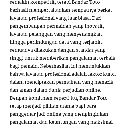
semakin kompetitif, tetapi Bandar Toto
berhasil mempertahankan tempatnya berkat
layanan profesional yang luar biasa. Dari
pengembangan permainan yang inovatif,
layanan pelanggan yang menyenangkan,
hingga perlindungan data yang terjamin,
semuanya dilakukan dengan standar yang
tinggi untuk memberikan pengalaman terbaik
bagi pemain. Keberhasilan ini menunjukkan
bahwa layanan profesional adalah faktor kunci
dalam menciptakan permainan yang menarik
dan aman dalam dunia perjudian online.
Dengan komitmen seperti itu, Bandar Toto
tetap menjadi pilihan utama bagi para
penggemar judi online yang menginginkan
pengalaman dan keuntungan yang maksimal.