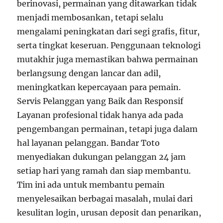
berinovasi, permainan yang ditawarkan tidak
menjadi membosankan, tetapi selalu
mengalami peningkatan dari segi grafis, fitur,
serta tingkat keseruan. Penggunaan teknologi
mutakhir juga memastikan bahwa permainan
berlangsung dengan lancar dan adil,
meningkatkan kepercayaan para pemain.
Servis Pelanggan yang Baik dan Responsif
Layanan profesional tidak hanya ada pada
pengembangan permainan, tetapi juga dalam
hal layanan pelanggan. Bandar Toto
menyediakan dukungan pelanggan 24 jam
setiap hari yang ramah dan siap membantu.
Tim ini ada untuk membantu pemain
menyelesaikan berbagai masalah, mulai dari
kesulitan login, urusan deposit dan penarikan,