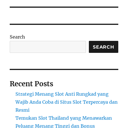
Search
SEARCH
Recent Posts
Strategi Menang Slot Anti Rungkad yang
Wajib Anda Coba di Situs Slot Terpercaya dan
Resmi
Temukan Slot Thailand yang Menawarkan
Peluang Menang Tinggi dan Bonus