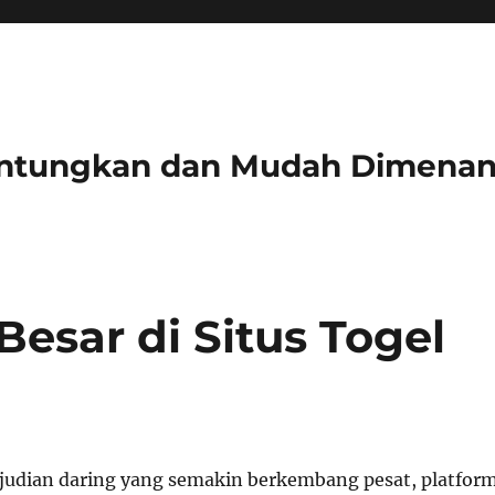
guntungkan dan Mudah Dimena
esar di Situs Togel
judian daring yang semakin berkembang pesat, platfor