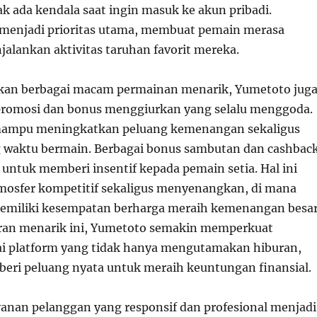
k ada kendala saat ingin masuk ke akun pribadi.
menjadi prioritas utama, membuat pemain merasa
jalankan aktivitas taruhan favorit mereka.
kan berbagai macam permainan menarik, Yumetoto jug
promosi dan bonus menggiurkan yang selalu menggoda.
mampu meningkatkan peluang kemenangan sekaligus
waktu bermain. Berbagai bonus sambutan dan cashbac
 untuk memberi insentif kepada pemain setia. Hal ini
osfer kompetitif sekaligus menyenangkan, di mana
memiliki kesempatan berharga meraih kemenangan besar
an menarik ini, Yumetoto semakin memperkuat
ai platform yang tidak hanya mengutamakan hiburan,
beri peluang nyata untuk meraih keuntungan finansial.
yanan pelanggan yang responsif dan profesional menjadi