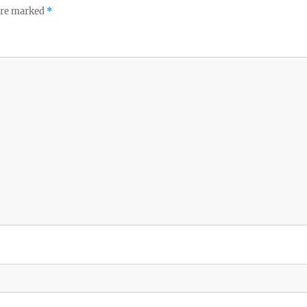
 are marked
*