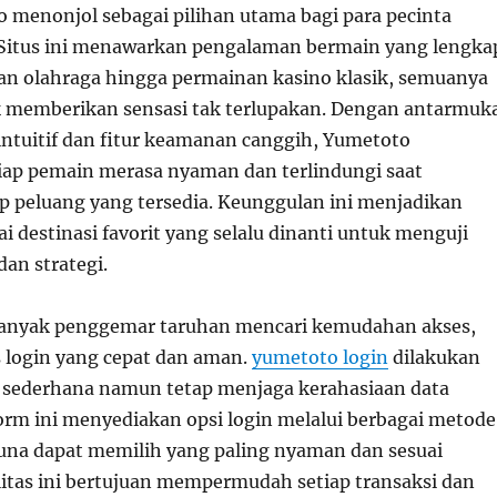
o menonjol sebagai pilihan utama bagi para pecinta
 Situs ini menawarkan pengalaman bermain yang lengka
han olahraga hingga permainan kasino klasik, semuanya
 memberikan sensasi tak terlupakan. Dengan antarmuk
ntuitif dan fitur keamanan canggih, Yumetoto
ap pemain merasa nyaman dan terlindungi saat
p peluang yang tersedia. Keunggulan ini menjadikan
 destinasi favorit yang selalu dinanti untuk menguji
an strategi.
 banyak penggemar taruhan mencari kemudahan akses,
 login yang cepat dan aman.
yumetoto login
dilakukan
 sederhana namun tetap menjaga kerahasiaan data
orm ini menyediakan opsi login melalui berbagai metode
na dapat memilih yang paling nyaman dan sesuai
litas ini bertujuan mempermudah setiap transaksi dan