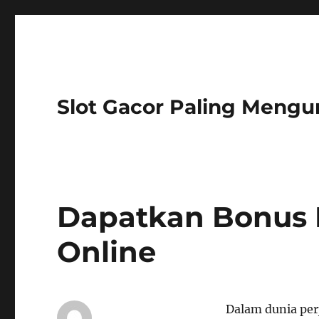
Slot Gacor Paling Men
Dapatkan Bonus B
Online
Dalam dunia per