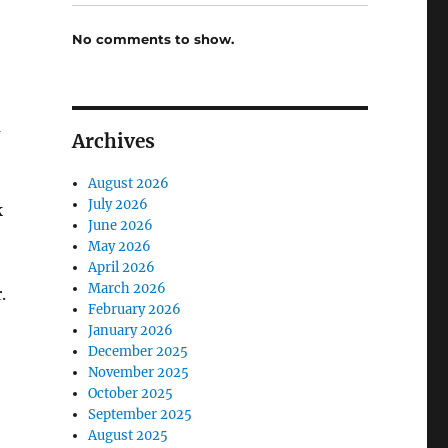
No comments to show.
a
Archives
August 2026
July 2026
k
June 2026
May 2026
April 2026
March 2026
.
February 2026
January 2026
December 2025
November 2025
October 2025
September 2025
August 2025