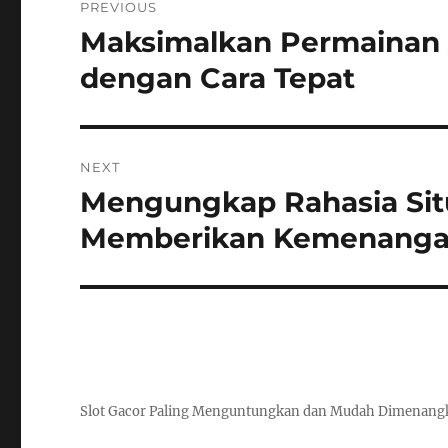
PREVIOUS
navigation
Maksimalkan Permainan An
Previous
post:
dengan Cara Tepat
NEXT
Mengungkap Rahasia Situ
Next
post:
Memberikan Kemenangan
Slot Gacor Paling Menguntungkan dan Mudah Dimenang