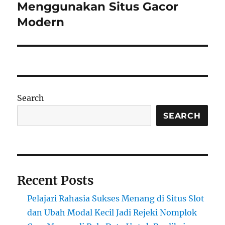
post:
Menggunakan Situs Gacor
Modern
Search
SEARCH
Recent Posts
Pelajari Rahasia Sukses Menang di Situs Slot
dan Ubah Modal Kecil Jadi Rejeki Nomplok