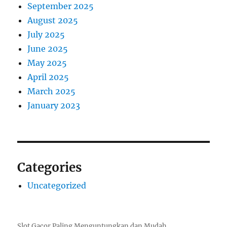
September 2025
August 2025
July 2025
June 2025
May 2025
April 2025
March 2025
January 2023
Categories
Uncategorized
Slot Gacor Paling Menguntungkan dan Mudah