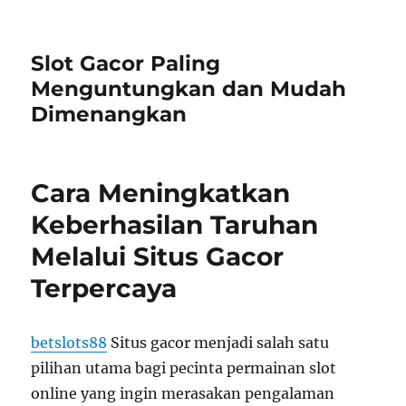
Slot Gacor Paling
Menguntungkan dan Mudah
Dimenangkan
Cara Meningkatkan
Keberhasilan Taruhan
Melalui Situs Gacor
Terpercaya
betslots88
Situs gacor menjadi salah satu
pilihan utama bagi pecinta permainan slot
online yang ingin merasakan pengalaman