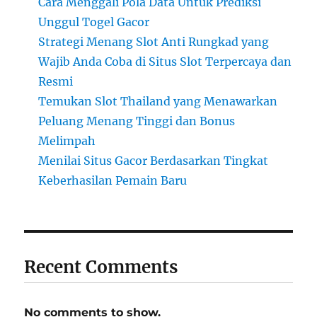
Cara Menggali Pola Data Untuk Prediksi
Unggul Togel Gacor
Strategi Menang Slot Anti Rungkad yang
Wajib Anda Coba di Situs Slot Terpercaya dan
Resmi
Temukan Slot Thailand yang Menawarkan
Peluang Menang Tinggi dan Bonus
Melimpah
Menilai Situs Gacor Berdasarkan Tingkat
Keberhasilan Pemain Baru
Recent Comments
No comments to show.