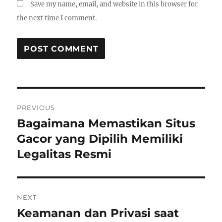
Save my name, email, and website in this browser for
the next time I comment.
Post
PREVIOUS
navigation
Bagaimana Memastikan Situs
Previous
post:
Gacor yang Dipilih Memiliki
Legalitas Resmi
NEXT
Keamanan dan Privasi saat
Next