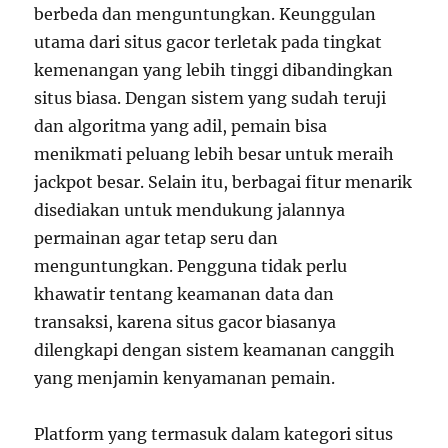
berbeda dan menguntungkan. Keunggulan
utama dari situs gacor terletak pada tingkat
kemenangan yang lebih tinggi dibandingkan
situs biasa. Dengan sistem yang sudah teruji
dan algoritma yang adil, pemain bisa
menikmati peluang lebih besar untuk meraih
jackpot besar. Selain itu, berbagai fitur menarik
disediakan untuk mendukung jalannya
permainan agar tetap seru dan
menguntungkan. Pengguna tidak perlu
khawatir tentang keamanan data dan
transaksi, karena situs gacor biasanya
dilengkapi dengan sistem keamanan canggih
yang menjamin kenyamanan pemain.
Platform yang termasuk dalam kategori situs