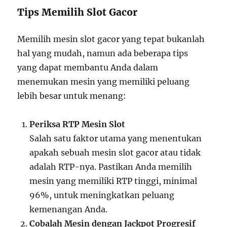
Tips Memilih Slot Gacor
Memilih mesin slot gacor yang tepat bukanlah
hal yang mudah, namun ada beberapa tips
yang dapat membantu Anda dalam
menemukan mesin yang memiliki peluang
lebih besar untuk menang:
Periksa RTP Mesin Slot
Salah satu faktor utama yang menentukan
apakah sebuah mesin slot gacor atau tidak
adalah RTP-nya. Pastikan Anda memilih
mesin yang memiliki RTP tinggi, minimal
96%, untuk meningkatkan peluang
kemenangan Anda.
Cobalah Mesin dengan Jackpot Progresif