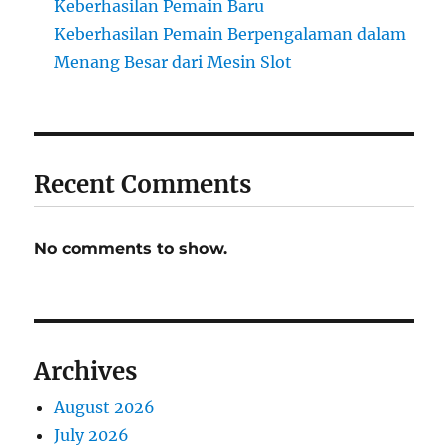
Keberhasilan Pemain Baru
Keberhasilan Pemain Berpengalaman dalam
Menang Besar dari Mesin Slot
Recent Comments
No comments to show.
Archives
August 2026
July 2026