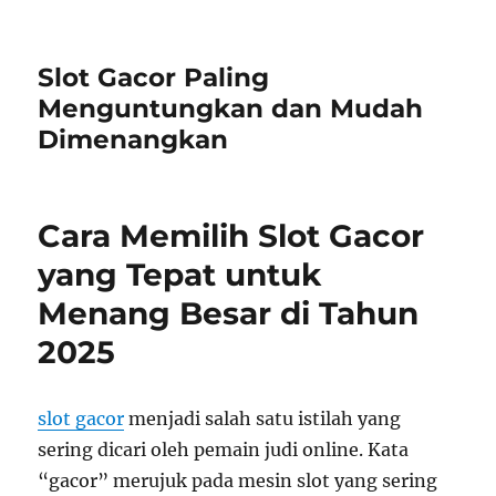
Slot Gacor Paling
Menguntungkan dan Mudah
Dimenangkan
Cara Memilih Slot Gacor
yang Tepat untuk
Menang Besar di Tahun
2025
slot gacor
menjadi salah satu istilah yang
sering dicari oleh pemain judi online. Kata
“gacor” merujuk pada mesin slot yang sering