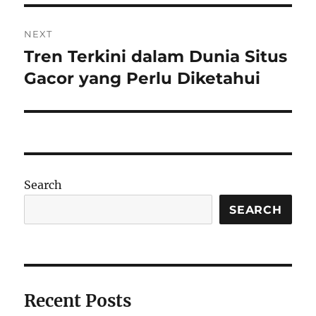
NEXT
Tren Terkini dalam Dunia Situs
Next
post:
Gacor yang Perlu Diketahui
Search
SEARCH
Recent Posts