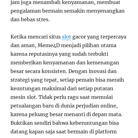
jam juga menambah kenyamanan, membuat
pengalaman bermain semakin menyenangkan
dan bebas stres.
Ketika mencari situs
slot
gacor yang terpercaya
dan aman, Meme4D menjadi pilihan utama
karena reputasinya yang sudah terbukti
memberikan kenyamanan dan kemenangan
besar secara konsisten. Dengan inovasi dan
strategi yang tepat, setiap pemain bisa meraih
keuntungan maksimal dari setiap putaran
mesin slot. Tidak perlu ragu saat memulai
petualangan baru di dunia perjudian online,
karena peluang besar menanti di depan mata.
Buktikan sendiri bahwa keberuntungan bisa
datang kapan saja saat bermain di platform