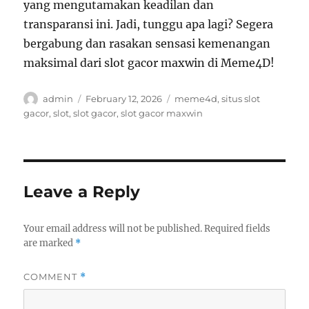
yang mengutamakan keadilan dan
transparansi ini. Jadi, tunggu apa lagi? Segera
bergabung dan rasakan sensasi kemenangan
maksimal dari slot gacor maxwin di Meme4D!
Author
Posted
Tags
admin
February 12, 2026
meme4d
,
situs slot
on
gacor
,
slot
,
slot gacor
,
slot gacor maxwin
Leave a Reply
Your email address will not be published.
Required fields
are marked
*
COMMENT
*