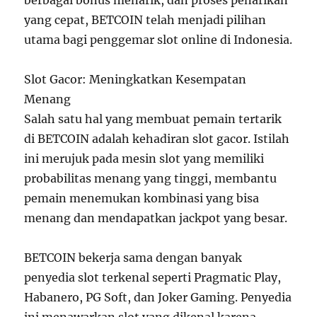
berbagai bonus menarik, dan proses penarikan
yang cepat, BETCOIN telah menjadi pilihan
utama bagi penggemar slot online di Indonesia.
Slot Gacor: Meningkatkan Kesempatan
Menang
Salah satu hal yang membuat pemain tertarik
di BETCOIN adalah kehadiran slot gacor. Istilah
ini merujuk pada mesin slot yang memiliki
probabilitas menang yang tinggi, membantu
pemain menemukan kombinasi yang bisa
menang dan mendapatkan jackpot yang besar.
BETCOIN bekerja sama dengan banyak
penyedia slot terkenal seperti Pragmatic Play,
Habanero, PG Soft, dan Joker Gaming. Penyedia