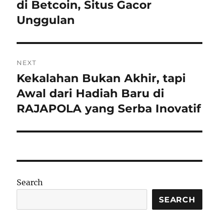
di Betcoin, Situs Gacor
Unggulan
NEXT
Kekalahan Bukan Akhir, tapi
Next
post:
Awal dari Hadiah Baru di
RAJAPOLA yang Serba Inovatif
Search
SEARCH