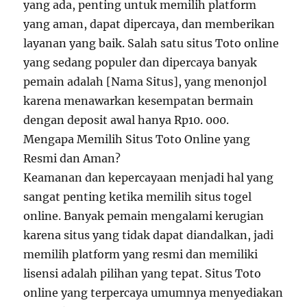
yang ada, penting untuk memilih platform
yang aman, dapat dipercaya, dan memberikan
layanan yang baik. Salah satu situs Toto online
yang sedang populer dan dipercaya banyak
pemain adalah [Nama Situs], yang menonjol
karena menawarkan kesempatan bermain
dengan deposit awal hanya Rp10. 000.
Mengapa Memilih Situs Toto Online yang
Resmi dan Aman?
Keamanan dan kepercayaan menjadi hal yang
sangat penting ketika memilih situs togel
online. Banyak pemain mengalami kerugian
karena situs yang tidak dapat diandalkan, jadi
memilih platform yang resmi dan memiliki
lisensi adalah pilihan yang tepat. Situs Toto
online yang terpercaya umumnya menyediakan