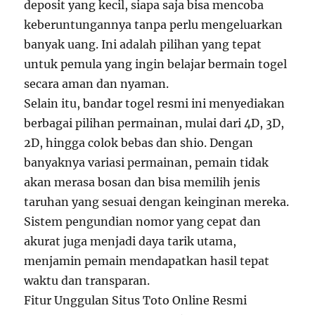
deposit yang kecil, siapa saja bisa mencoba
keberuntungannya tanpa perlu mengeluarkan
banyak uang. Ini adalah pilihan yang tepat
untuk pemula yang ingin belajar bermain togel
secara aman dan nyaman.
Selain itu, bandar togel resmi ini menyediakan
berbagai pilihan permainan, mulai dari 4D, 3D,
2D, hingga colok bebas dan shio. Dengan
banyaknya variasi permainan, pemain tidak
akan merasa bosan dan bisa memilih jenis
taruhan yang sesuai dengan keinginan mereka.
Sistem pengundian nomor yang cepat dan
akurat juga menjadi daya tarik utama,
menjamin pemain mendapatkan hasil tepat
waktu dan transparan.
Fitur Unggulan Situs Toto Online Resmi