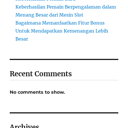
Keberhasilan Pemain Berpengalaman dalam
Menang Besar dari Mesin Slot
Bagaimana Memanfaatkan Fitur Bonus
Untuk Mendapatkan Kemenangan Lebih
Besar
Recent Comments
No comments to show.
Archives