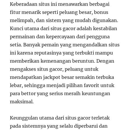
Keberadaan situs ini menawarkan berbagai
fitur menarik seperti peluang besar, bonus
melimpah, dan sistem yang mudah digunakan.
Kunci utama dari situs gacor adalah kestabilan
permainan dan kepercayaan dari pengguna
setia. Banyak pemain yang mengandalkan situs
ini karena reputasinya yang terbukti mampu
memberikan kemenangan beruntun. Dengan
mengakses situs gacor, peluang untuk
mendapatkan jackpot besar semakin terbuka
lebar, sehingga menjadi pilihan favorit untuk
para bettor yang serius meraih keuntungan
maksimal.
Keunggulan utama dari situs gacor terletak
pada sistemnya yang selalu diperbarui dan