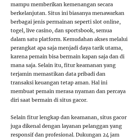
mampu memberikan kemenangan secara
berkelanjutan. Situs ini biasanya menawarkan
berbagai jenis permainan seperti slot online,
togel, live casino, dan sportsbook, semua
dalam satu platform. Kemudahan akses melalui
perangkat apa saja menjadi daya tarik utama,
karena pemain bisa bermain kapan saja dan di
mana saja. Selain itu, fitur keamanan yang
terjamin memastikan data pribadi dan
transaksi keuangan tetap aman. Hal ini
membuat pemain merasa nyaman dan percaya
diri saat bermain di situs gacor.
Selain fitur lengkap dan keamanan, situs gacor
juga dikenal dengan layanan pelanggan yang
responsif dan profesional. Dukungan 24 jam