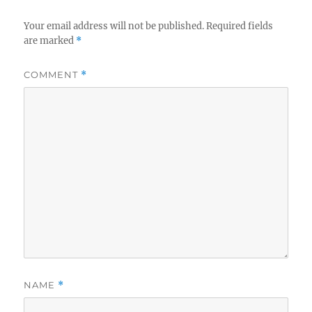
Your email address will not be published.
Required fields
are marked
*
COMMENT
*
NAME
*