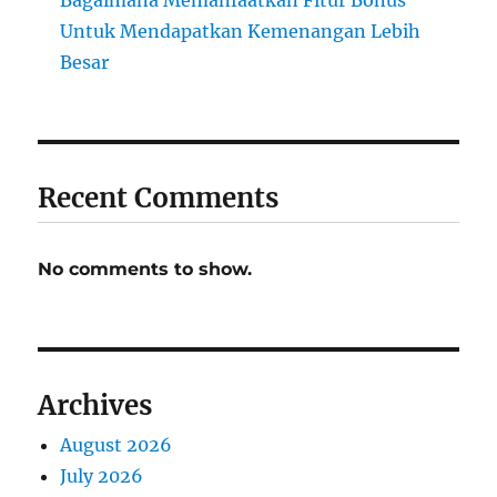
Bagaimana Memanfaatkan Fitur Bonus
Untuk Mendapatkan Kemenangan Lebih
Besar
Recent Comments
No comments to show.
Archives
August 2026
July 2026