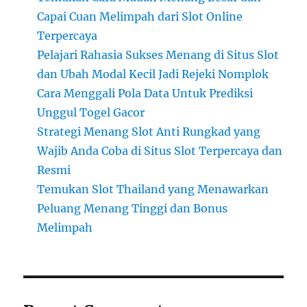
Capai Cuan Melimpah dari Slot Online
Terpercaya
Pelajari Rahasia Sukses Menang di Situs Slot
dan Ubah Modal Kecil Jadi Rejeki Nomplok
Cara Menggali Pola Data Untuk Prediksi
Unggul Togel Gacor
Strategi Menang Slot Anti Rungkad yang
Wajib Anda Coba di Situs Slot Terpercaya dan
Resmi
Temukan Slot Thailand yang Menawarkan
Peluang Menang Tinggi dan Bonus
Melimpah