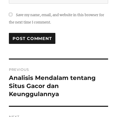
Save my name, email, and website in this browser for
the next time I comment.
Post
PREVIOUS
navigation
Analisis Mendalam tentang
Previous
post:
Situs Gacor dan
Keunggulannya
NEXT