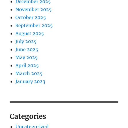
December 2025
November 2025
October 2025
September 2025
August 2025
July 2025
June 2025
May 2025
April 2025
March 2025
January 2023
Categories
Uncategorized