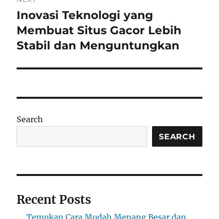
Inovasi Teknologi yang
Next
post:
Membuat Situs Gacor Lebih
Stabil dan Menguntungkan
Search
SEARCH
Recent Posts
Temukan Cara Mudah Menang Besar dan