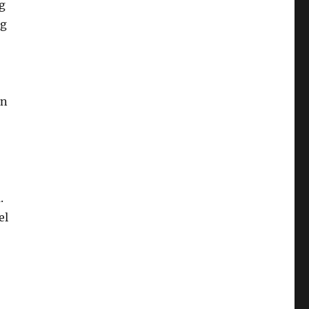
g
ng
an
.
el