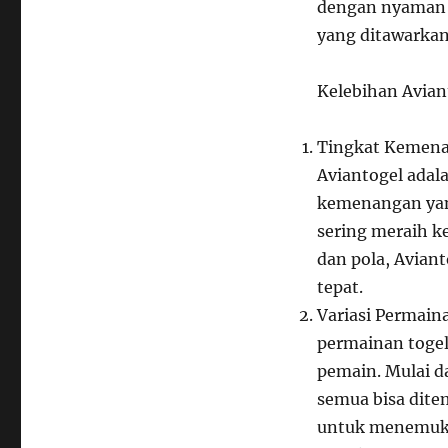
dengan nyaman m
yang ditawarkan
Kelebihan Avian
Tingkat Kemenan
Aviantogel adal
kemenangan yan
sering meraih k
dan pola, Avian
tepat.
Variasi Permaina
permainan togel,
pemain. Mulai da
semua bisa dite
untuk menemuka