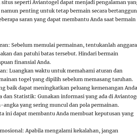
i situs seperti Aviantogel dapat menjadi pengalaman yan
namun penting untuk tetap bermain secara bertanggu
beberapa saran yang dapat membantu Anda saat bermain
ran: Sebelum memulai permainan, tentukanlah anggar
akan dan patuhi batas tersebut. Hindari bermain
uan finansial Anda.
an: Luangkan waktu untuk memahami aturan dan
ermainan togel yang dipilih sebelum memasang taruhan.
ng baik dapat meningkatkan peluang kemenangan Anda
 dan Statistik: Gunakan informasi yang ada di Aviantog
-angka yang sering muncul dan pola permainan.
ata ini dapat membantu Anda membuat keputusan yang
Emosional: Apabila mengalami kekalahan, jangan