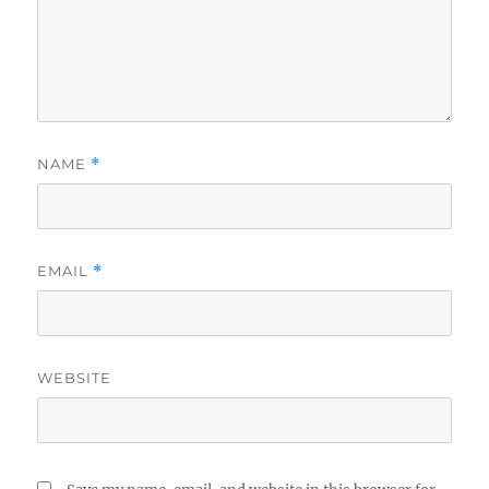
NAME
*
EMAIL
*
WEBSITE