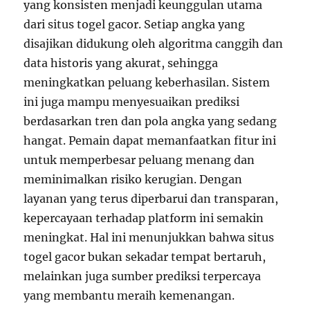
yang konsisten menjadi keunggulan utama
dari situs togel gacor. Setiap angka yang
disajikan didukung oleh algoritma canggih dan
data historis yang akurat, sehingga
meningkatkan peluang keberhasilan. Sistem
ini juga mampu menyesuaikan prediksi
berdasarkan tren dan pola angka yang sedang
hangat. Pemain dapat memanfaatkan fitur ini
untuk memperbesar peluang menang dan
meminimalkan risiko kerugian. Dengan
layanan yang terus diperbarui dan transparan,
kepercayaan terhadap platform ini semakin
meningkat. Hal ini menunjukkan bahwa situs
togel gacor bukan sekadar tempat bertaruh,
melainkan juga sumber prediksi terpercaya
yang membantu meraih kemenangan.