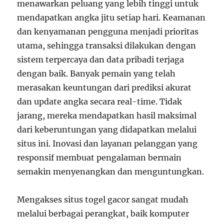
menawarkan peluang yang lebih tinggi untuk
mendapatkan angka jitu setiap hari. Keamanan
dan kenyamanan pengguna menjadi prioritas
utama, sehingga transaksi dilakukan dengan
sistem terpercaya dan data pribadi terjaga
dengan baik. Banyak pemain yang telah
merasakan keuntungan dari prediksi akurat
dan update angka secara real-time. Tidak
jarang, mereka mendapatkan hasil maksimal
dari keberuntungan yang didapatkan melalui
situs ini. Inovasi dan layanan pelanggan yang
responsif membuat pengalaman bermain
semakin menyenangkan dan menguntungkan.
Mengakses situs togel gacor sangat mudah
melalui berbagai perangkat, baik komputer