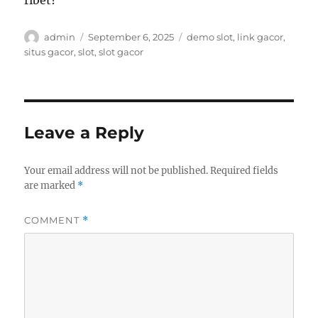
ribet?
Author
Posted
Tags
admin
September 6, 2025
demo slot
,
link gacor
,
on
situs gacor
,
slot
,
slot gacor
Leave a Reply
Your email address will not be published.
Required fields
are marked
*
COMMENT
*