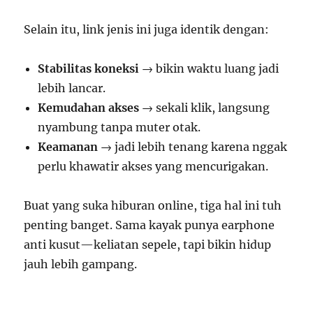
Selain itu, link jenis ini juga identik dengan:
Stabilitas koneksi
→ bikin waktu luang jadi
lebih lancar.
Kemudahan akses
→ sekali klik, langsung
nyambung tanpa muter otak.
Keamanan
→ jadi lebih tenang karena nggak
perlu khawatir akses yang mencurigakan.
Buat yang suka hiburan online, tiga hal ini tuh
penting banget. Sama kayak punya earphone
anti kusut—keliatan sepele, tapi bikin hidup
jauh lebih gampang.