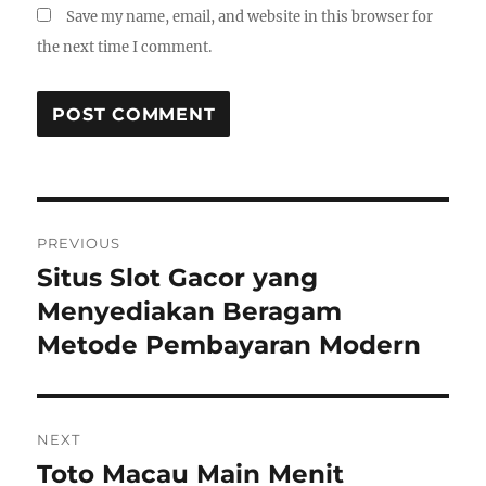
Save my name, email, and website in this browser for
the next time I comment.
Post
PREVIOUS
navigation
Situs Slot Gacor yang
Previous
post:
Menyediakan Beragam
Metode Pembayaran Modern
NEXT
Toto Macau Main Menit
Next