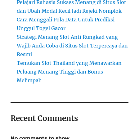
Pelajari Rahasia Sukses Menang di Situs Slot
dan Ubah Modal Kecil Jadi Rejeki Nomplok
Cara Menggali Pola Data Untuk Prediksi
Unggul Togel Gacor
Strategi Menang Slot Anti Rungkad yang
Wajib Anda Coba di Situs Slot Terpercaya dan
Resmi
Temukan Slot Thailand yang Menawarkan
Peluang Menang Tinggi dan Bonus
Melimpah
Recent Comments
No comments to show.