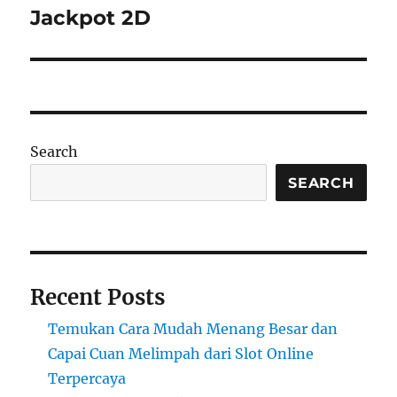
post:
Jackpot 2D
Search
SEARCH
Recent Posts
Temukan Cara Mudah Menang Besar dan
Capai Cuan Melimpah dari Slot Online
Terpercaya