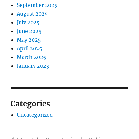
September 2025
August 2025
July 2025
June 2025
May 2025
April 2025
March 2025
January 2023
Categories
Uncategorized