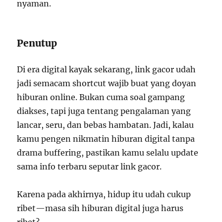
nyaman.
Penutup
Di era digital kayak sekarang, link gacor udah
jadi semacam shortcut wajib buat yang doyan
hiburan online. Bukan cuma soal gampang
diakses, tapi juga tentang pengalaman yang
lancar, seru, dan bebas hambatan. Jadi, kalau
kamu pengen nikmatin hiburan digital tanpa
drama buffering, pastikan kamu selalu update
sama info terbaru seputar link gacor.
Karena pada akhirnya, hidup itu udah cukup
ribet—masa sih hiburan digital juga harus