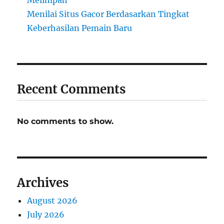
Melimpah
Menilai Situs Gacor Berdasarkan Tingkat
Keberhasilan Pemain Baru
Recent Comments
No comments to show.
Archives
August 2026
July 2026