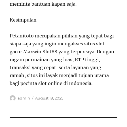
meminta bantuan kapan saja.
Kesimpulan
Petanitoto merupakan pilihan yang tepat bagi
siapa saja yang ingin mengakses situs slot
gacor Maxwin Slot88 yang terpercaya. Dengan
ragam permainan yang luas, RTP tinggi,
transaksi yang cepat, serta layanan yang
ramah, situs ini layak menjadi tujuan utama
bagi pecinta slot online di Indonesia.
Author
Posted
admin
August 19, 2025
on