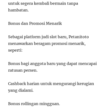
untuk segera kembali bermain tanpa
hambatan.
Bonus dan Promosi Menarik
Sebagai platform judi slot baru, Petanitoto
menawarkan beragam promosi menarik,
seperti:
Bonus bagi anggota baru yang dapat mencapai
ratusan persen.
Cashback harian untuk mengurangi kerugian
yang dialami.
Bonus rollingan mingguan.