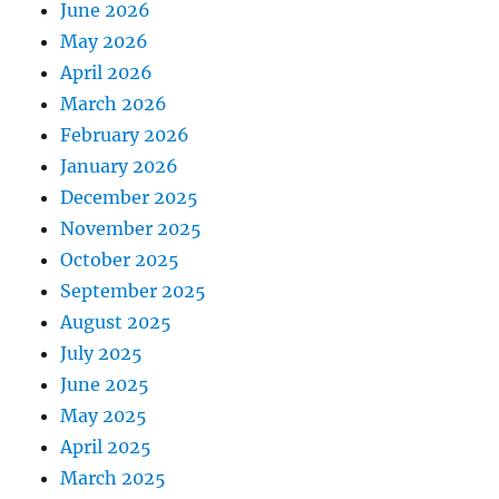
June 2026
May 2026
April 2026
March 2026
February 2026
January 2026
December 2025
November 2025
October 2025
September 2025
August 2025
July 2025
June 2025
May 2025
April 2025
March 2025