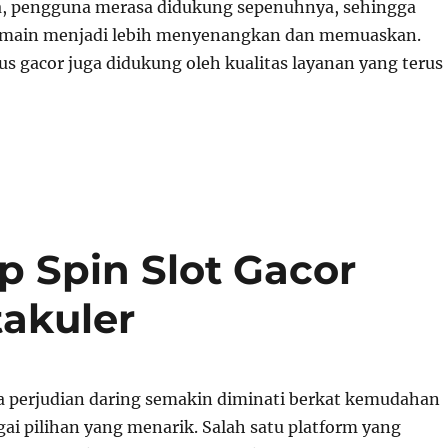
a, pengguna merasa didukung sepenuhnya, sehingga
main menjadi lebih menyenangkan dan memuaskan.
us gacor juga didukung oleh kualitas layanan yang terus
p Spin Slot Gacor
takuler
a perjudian daring semakin diminati berkat kemudahan
ai pilihan yang menarik. Salah satu platform yang