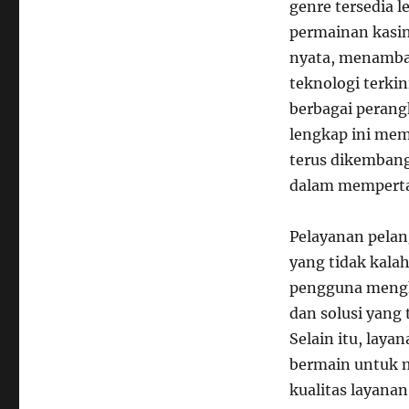
genre tersedia l
permainan kasino
nyata, menamba
teknologi terki
berbagai perang
lengkap ini mem
terus dikembang
dalam memperta
Pelayanan pelan
yang tidak kala
pengguna mengha
dan solusi yang
Selain itu, laya
bermain untuk 
kualitas layana