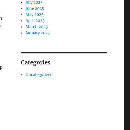
July 2025
June 2025
h
May 2025
n
April 2025
n
March 2025
January 2023
Categories
p
Uncategorized