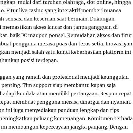
engkap, mulai dari taruhan olahraga, slot online, hingga
. Fitur live casino yang interaktif memberi nuansa
h sensasi dan keseruan saat bermain. Dukungan
ni memastikan akses lancar dan tanpa gangguan di
kat, baik PC maupun ponsel. Kemudahan akses dan fitur
buat pengguna merasa puas dan terus setia. Inovasi yan
kan menjadi salah satu kunci keberhasilan platform ini
hankan posisi terdepan.
ggan yang ramah dan profesional menjadi keunggulan
h penting. Tim support siap membantu kapan saja
dapi kendala atau memiliki pertanyaan. Respon cepat
 tepat membuat pengguna merasa dihargai dan nyaman.
nan ini juga menyediakan panduan lengkap dan tips
meningkatkan peluang kemenangan. Komitmen terhada
n ini membangun kepercayaan jangka panjang. Dengan