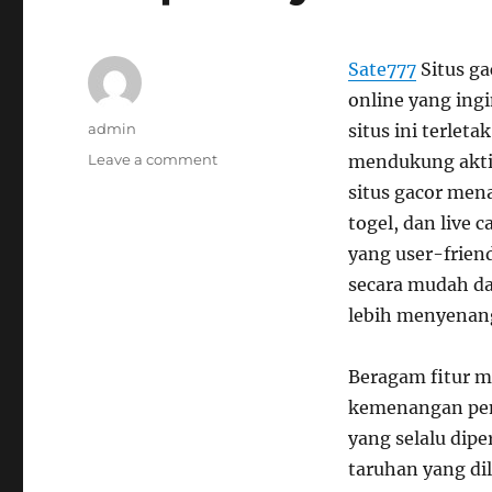
Sate777
Situs ga
online yang in
Author
admin
situs ini terlet
on
Leave a comment
mendukung aktiv
Membedah
situs gacor men
Pola
togel, dan live 
Prediksi
yang
yang user-frie
Digunakan
secara mudah da
Situs
lebih menyenan
Togel
Gacor
Terpercaya
Beragam fitur m
kemenangan pema
yang selalu dipe
taruhan yang di