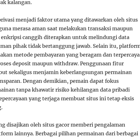
ak kalangan.
ivasi menjadi faktor utama yang ditawarkan oleh situs
gguna merasa aman saat melakukan transaksi maupun
 enkripsi canggih diterapkan untuk melindungi data
aman pihak tidak bertanggung jawab. Selain itu, platfor
iakan metode pembayaran yang beragam dan terpercaya
ses deposit maupun withdraw. Penggunaan fitur
but sekaligus menjamin keberlangsungan permainan
ransparan. Dengan demikian, pemain dapat fokus
inan tanpa khawatir risiko kehilangan data pribadi
percayaan yang terjaga membuat situs ini tetap eksis
.
ang disajikan oleh situs gacor memberi pengalaman
tform lainnya. Berbagai pilihan permainan dari berbagai